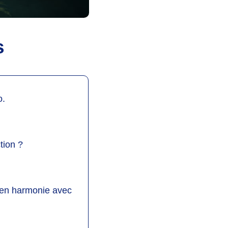
s
o
.
ction ?
 en harmonie avec