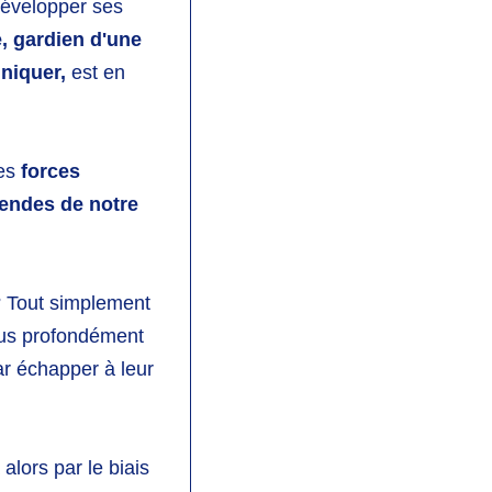
 développer ses
e,
gardien d'une
niquer,
est en
des
forces
gendes de notre
? Tout simplement
plus profondément
par échapper à leur
alors par le biais