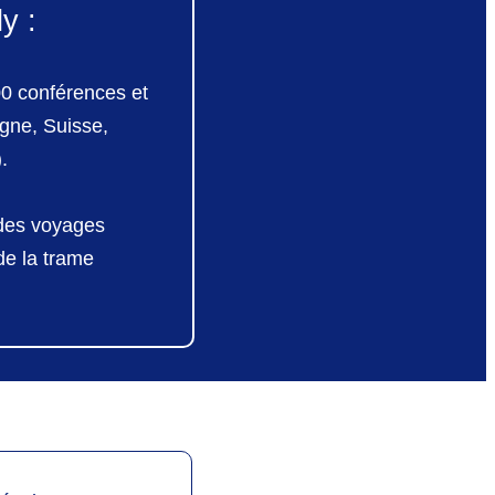
y :
0 conférences et
gne, Suisse,
.
 des voyages
de la trame