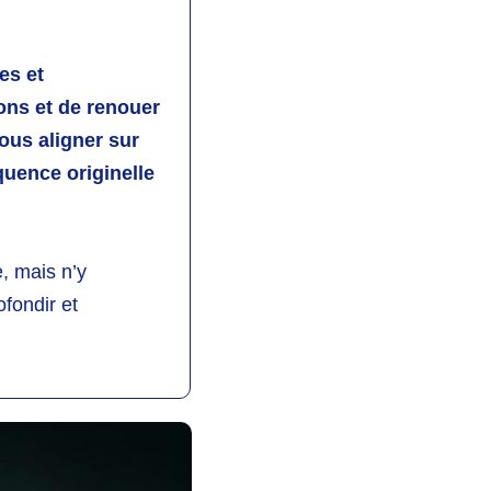
es et
ions et de renouer
vous aligner sur
équence originelle
e, mais n’y
fondir et