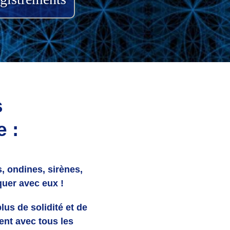
s
e :
s, ondines, sirènes,
quer avec eux !
lus de solidité et de
ent avec tous les