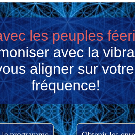
vec les peuples féer
oniser avec la vibra
vous aligner sur votre
fréquence!
 le programme
Obtenir les enr