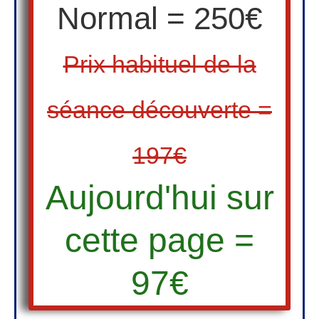
Normal = 250€
Prix habituel de la
séance découverte =
197€
Aujourd'hui sur
cette page =
97€