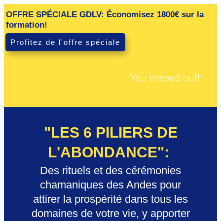
OFFRE SPÉCIALE GDLV: Économisez 1800€ sur la
formation!
Profitez de l'offre spéciale
You missed out!
"LES 6 PILIERS DE
L'ABONDANCE"
:
Des rituels et des cérémonies
chamaniques des Andes pour
attirer la prospérité dans tous les
domaines de votre vie, y apporter