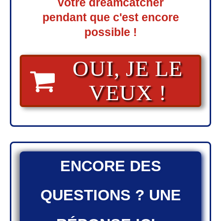
votre dreamcatcher
pendant
que c'est encore
possible
!
OUI, JE LE
VEUX !
​ENCORE DES
QUESTIONS ? ​UNE