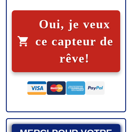
Oui, je veux
ce capteur de
rêve!