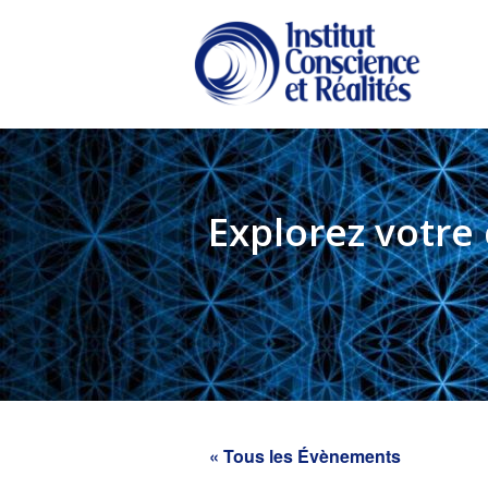
Passer
Passer
au
à
contenu
la
principal
barre
latérale
principale
Explorez votre
« Tous les Évènements