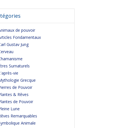
tégories
Animaux de pouvoir
Articles Fondamentaux
Carl Gustav Jung
Cerveau
Chamanisme
Êtres Surnaturels
L'après-vie
Mythologie Grecque
Pierres de Pouvoir
Plantes & Rêves
Plantes de Pouvoir
Pleine Lune
Rêves Remarquables
Symbolique Animale