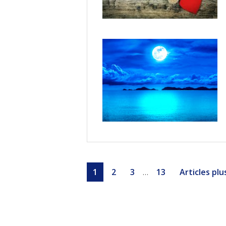
Pages
Page
Page
Page
Page
1
2
3
13
Articles plu
…
provisoires
omises