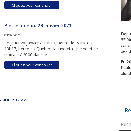
Cliquez pour continuer
Pleine lune du 28 janvier 2021
Depui
03/02/2021
35’0
Le jeudi 28 janvier à 19h17, heure de Paris, ou
concr
13h17, heure du Québec, la lune était pleine et se
des d
trouvait à 9°06 dans le ...
En 20
Cliquez pour continuer
Réali
pluri
s anciens >>
Re
Reche
dans