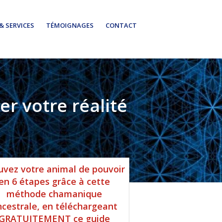
& SERVICES
TÉMOIGNAGES
CONTACT
r votre réalité
rre
uvez votre animal de pouvoir
érale
en 6 étapes grâce à cette
méthode chamanique
ncipale
ncestrale, en téléchargeant
GRATUITEMENT ce guide