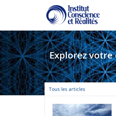
Passer
Passer
au
à
contenu
la
principal
barre
latérale
principale
Explorez votre
Tous les articles