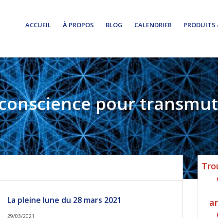
ACCUEIL
À PROPOS
BLOG
CALENDRIER
PRODUITS 
 conscience pour transmute
Ba
Tro
lat
pri
La pleine lune du 28 mars 2021
a
29/03/2021