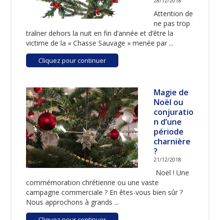
28/12/2018
Attention de
ne pas trop
traîner dehors la nuit en fin d‘année et d’être la
victime de la « Chasse Sauvage » menée par ...
Cliquez pour continuer
Magie de
Noël ou
conjuratio
n d’une
période
charnière
?
21/12/2018
Noël ! Une
commémoration chrétienne ou une vaste
campagne commerciale ? En êtes-vous bien sûr ?
Nous approchons à grands ...
Cliquez pour continuer