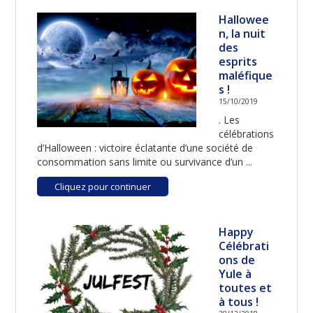
Hallowee
n, la nuit
des
esprits
maléfique
s !
15/10/2019
. Les
célébrations
d’Halloween : victoire éclatante d’une société de
consommation sans limite ou survivance d’un ...
Cliquez pour continuer
Happy
Célébrati
ons de
Yule à
toutes et
à tous !