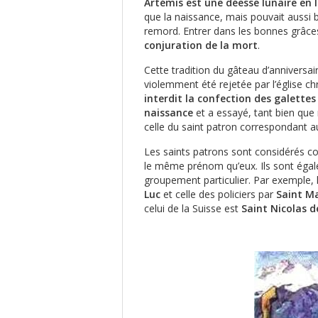
Artémis est une déesse lunaire en l
que la naissance, mais pouvait aussi 
remord. Entrer dans les bonnes grâce
conjuration de la mort
.
Cette tradition du gâteau d’anniversa
violemment été rejetée par l’église ch
interdit la confection des galettes
naissance
et a essayé, tant bien que 
celle du saint patron correspondant
Les saints patrons sont considérés c
le même prénom qu’eux. Ils sont égal
groupement particulier. Par exemple, 
Luc
et celle des policiers par
Saint M
celui de la Suisse est
Saint Nicolas d