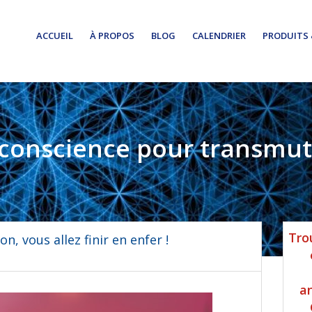
ACCUEIL
À PROPOS
BLOG
CALENDRIER
PRODUITS 
 conscience pour transmute
Ba
Tro
n, vous allez finir en enfer !
lat
pri
a