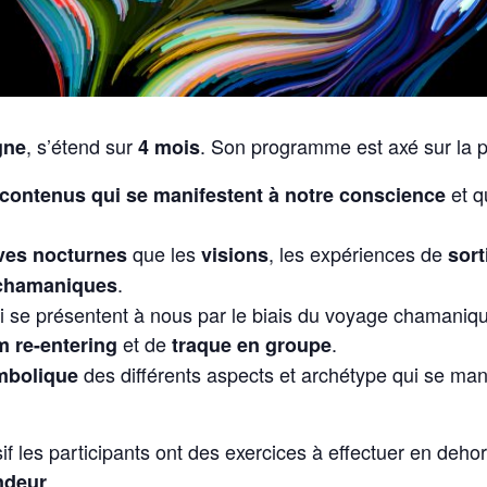
, s’étend sur
. Son programme est axé sur la pr
gne
4 mois
et q
s contenus qui se manifestent à notre conscience
que les
, les expériences de
ves nocturnes
visions
sort
.
chamaniques
i se présentent à nous par le biais du voyage chamani
et de
.
 re-entering
traque en groupe
des différents aspects et archétype qui se mani
mbolique
nsif les participants ont des exercices à effectuer en deh
.
ndeur