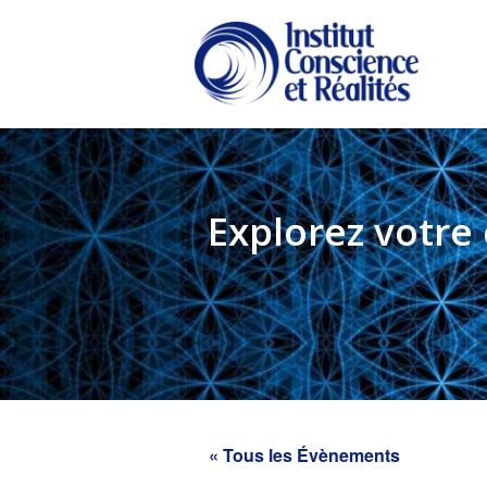
Passer
Passer
au
à
contenu
la
principal
barre
latérale
principale
Explorez votre
« Tous les Évènements