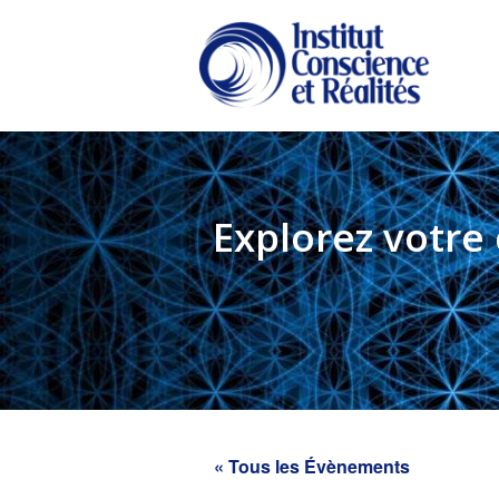
Passer
Passer
au
à
contenu
la
principal
barre
latérale
principale
Explorez votre
« Tous les Évènements