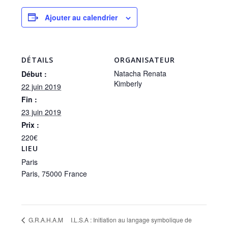
Ajouter au calendrier
DÉTAILS
ORGANISATEUR
Natacha Renata
Début :
Kimberly
22 juin 2019
Fin :
23 juin 2019
Prix :
220€
LIEU
Paris
Paris
,
75000
France
I.L.S.A : Initiation au langage symbolique de
G.R.A.H.A.M