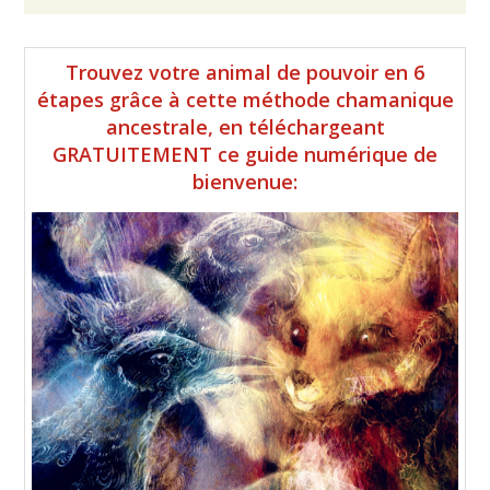
Barre
Trouvez votre animal de pouvoir en 6
latérale
étapes grâce à cette méthode chamanique
ancestrale, en téléchargeant
principale
GRATUITEMENT ce guide numérique de
bienvenue: